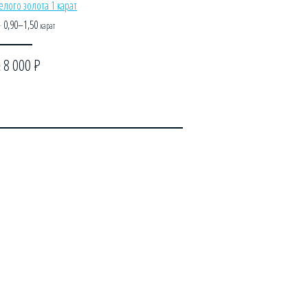
елого золота 1 карат
-
0,90–1,50
карат
8 000
Р
: