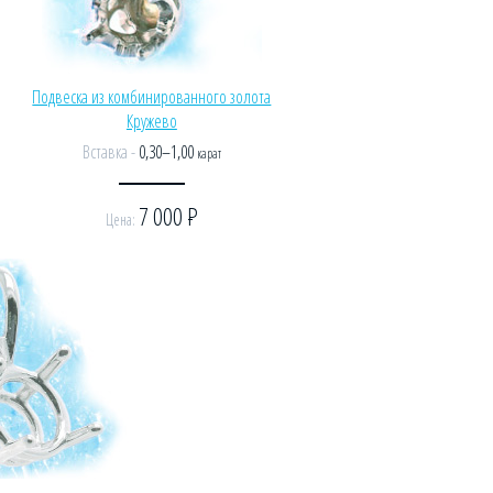
Подвеска из комбинированного золота
Кружево
Вставка -
0,30–1,00
карат
7 000
Р
Цена: