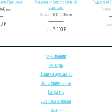
олота Принцесса
Подвеска из белого золота с 8
Подвеска из б
крапонами
–0,40
Вставка 
карат
Вставка -
0,30–1,00
карат
00
Р
Цена
7 500
Р
Цена:
О компании
Эксперты
Наши свидетельства
Все о бриллиантах
Как купить
Доставка и оплата
Гарантии