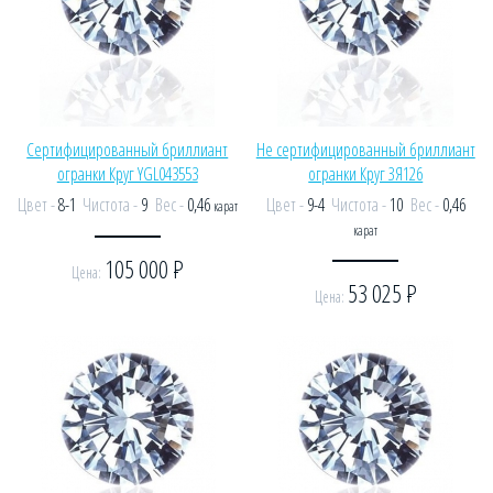
Сертифицированный бриллиант
Не сертифицированный бриллиант
огранки Круг YGL043553
огранки Круг ЗЯ126
Цвет -
8-1
Чистота -
9
Вес -
0,46
Цвет -
9-4
Чистота -
10
Вес -
0,46
карат
карат
105 000
Р
Цена:
53 025
Р
Цена: