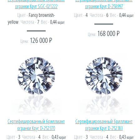
огранки Круг SGC-021222
огранки Круг D-258997
Цвет -
Fancy brownish-
Цвет -
4
Чистота -
6
Вес -
0,44
карат
yellow
Чистота -
7
Вес -
0,44
карат
168 000
Р
Цена:
126 000
Р
Цена:
Сертифицированный бриллиант
Сертифицированный бриллиант
огранки Круг D-252370
огранки Круг D-252381
Цвет -
3
Чистота -
4
Вес -
0,43
Цвет -
3
Чистота -
4
Вес -
0,43
карат
карат