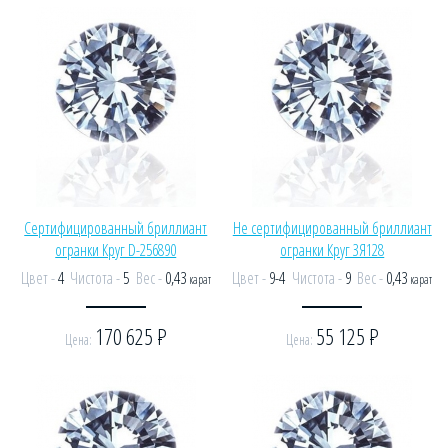
Сертифицированный бриллиант
Не сертифицированный бриллиант
огранки Круг D-256890
огранки Круг ЗЯ128
Цвет -
4
Чистота -
5
Вес -
0,43
Цвет -
9-4
Чистота -
9
Вес -
0,43
карат
карат
170 625
Р
55 125
Р
Цена:
Цена: