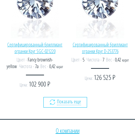
Сертифицированный бриллиант
Сертифицированный бриллиант
огранки Круг SGC-021220
огранки Круг D-253776
Цвет -
Fancy brownish-
Цвет -
5
Чистота -
7
Вес -
0,42
карат
yellow
Чистота -
7a
Вес -
0,42
карат
126 525
Р
Цена:
102 900
Р
Цена:
Показать еще
О компании