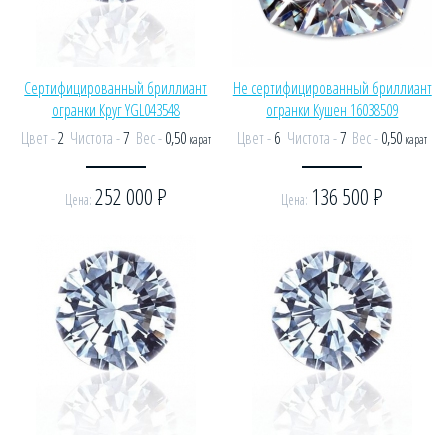
Сертифицированный бриллиант
Не сертифицированный бриллиант
огранки Круг YGL043548
огранки Кушен 16038509
Цвет -
2
Чистота -
7
Вес -
0,50
Цвет -
6
Чистота -
7
Вес -
0,50
карат
карат
252 000
Р
136 500
Р
Цена:
Цена: