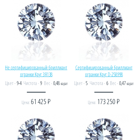
Не сертифицированный бриллиант
Сертифицированный бриллиант
огранки Круг ЗЯ138
огранки Круг D-258998
Цвет -
9-4
Чистота -
9
Вес -
0,48
Цвет -
5
Чистота -
6
Вес -
0,47
карат
карат
61 425
Р
173 250
Р
Цена:
Цена: