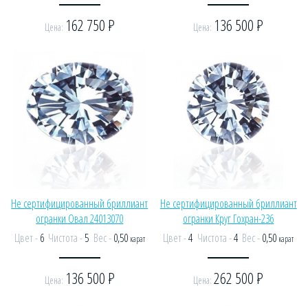
162 750
Р
136 500
Р
Цена:
Цена:
Не сертифицированный бриллиант
Не сертифицированный бриллиант
огранки Овал 24013070
огранки Круг Гохран-236
Цвет -
6
Чистота -
5
Вес -
0,50
Цвет -
4
Чистота -
4
Вес -
0,50
карат
карат
136 500
Р
262 500
Р
Цена:
Цена: